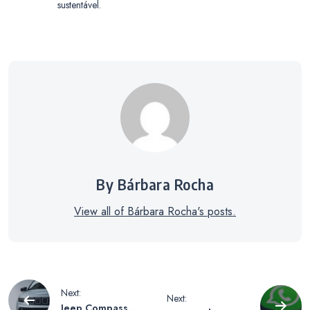
sustentável.
By Bárbara Rocha
View all of Bárbara Rocha's posts.
Navegação
Next:
Next:
Jeep Compass