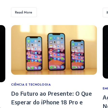
Read More
Categories
CIÊNCIA E TECNOLOGIA
Ca
EM
Do Futuro ao Presente: O Que
A
Esperar do iPhone 18 Pro e
N