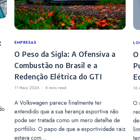
:
Categories
EMPRESAS
Ca
LO
O Peso da Sigla: A Ofensiva a
O
Combustão no Brasil e a
P
Redenção Elétrica do GTI
E
11 Maio 2026
6 mins
read
16 
A Volkswagen parece finalmente ter
O 
do
entendido que a sua herança esportiva não
re
pode ser tratada como um mero detalhe de
de
portfólio. O papo de que a esportividade raiz
li
estava com…
te