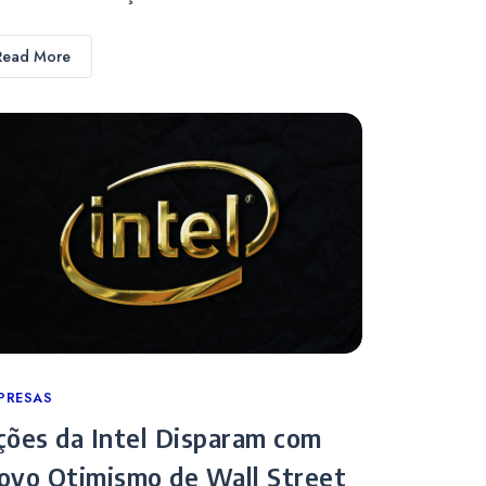
Read More
tegories
PRESAS
ções da Intel Disparam com
ovo Otimismo de Wall Street