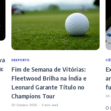
va
Categories
DESPORTO
Ca
CI
a:
Fim de Semana de Vitórias:
E
Fleetwood Brilha na Índia e
a
Leonard Garante Título no
f
Champions Tour
20 
20 Outubro 2025
3 mins
read
O 