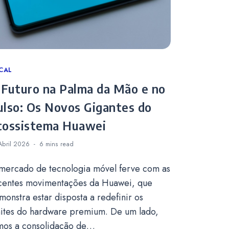
tegories
CAL
 Futuro na Palma da Mão e no
ulso: Os Novos Gigantes do
cossistema Huawei
Abril 2026
6 mins
read
mercado de tecnologia móvel ferve com as
centes movimentações da Huawei, que
monstra estar disposta a redefinir os
mites do hardware premium. De um lado,
mos a consolidação de…