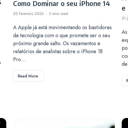
S
Como Dominar o seu iPhone 14
e
20 Fevereiro 2026
5 mins
read
21 
A Apple já está movimentando os bastidores
As
da tecnologia com o que promete ser o seu
ex
próximo grande salto. Os vazamentos e
po
relatórios de analistas sobre o iPhone 18
co
Pro…
6
de
Read More