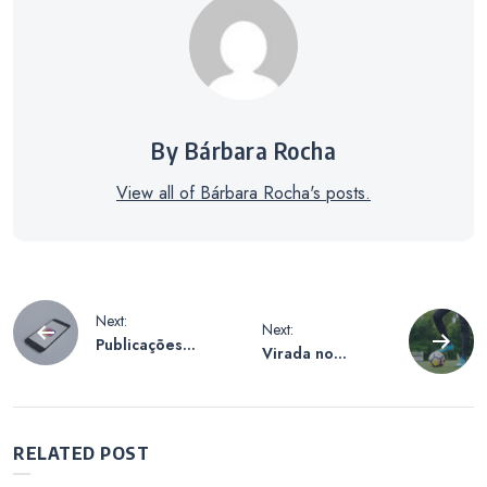
By Bárbara Rocha
View all of Bárbara Rocha's posts.
Navegação
Next:
Next:
Publicações
Virada no
de
colaborativas no
segundo tempo
Instagram: veja
garante vitória
como usar a
do Liverpool
artigos
função Collab e
sobre o
RELATED POST
postar em duas
Wolverhampton