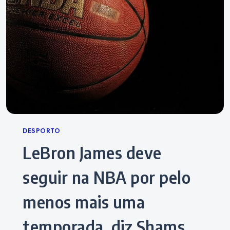
Categories
DESPORTO
LeBron James deve
seguir na NBA por pelo
menos mais uma
temporada, diz Shams